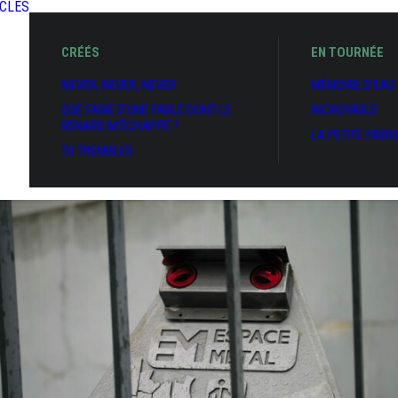
CLES
CRÉÉS
EN TOURNÉE
NEVER, NEVER, NEVER
MÉMOIRE D’EAU
QUE FAIRE D’UNE FABLE DONT LE
INCROYABLE
RENARD M’ÉCHAPPE ?
LA PETITE FABR
TU TREMBLES