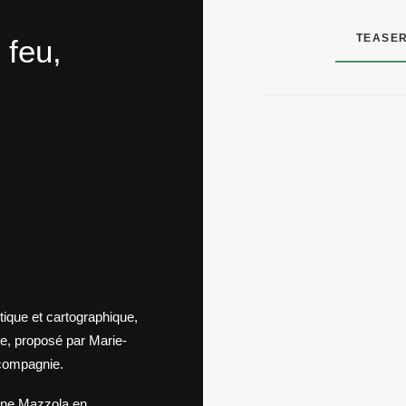
TEASE
 feu,
stique et cartographique,
ine, proposé par Marie-
 compagnie.
tine Mazzola en